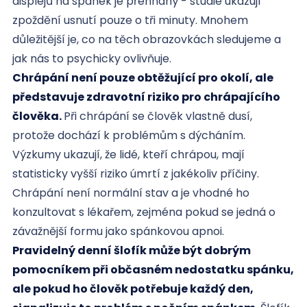
displejů na spánek je přehnaný - studie ukazují
zpoždění usnutí pouze o tři minuty. Mnohem
důležitější je, co na těch obrazovkách sledujeme a
jak nás to psychicky ovlivňuje.
Chrápání není pouze obtěžující pro okolí, ale
představuje zdravotní riziko pro chrápajícího
člověka.
Při chrápání se člověk vlastně dusí,
protože dochází k problémům s dýcháním.
Výzkumy ukazují, že lidé, kteří chrápou, mají
statisticky vyšší riziko úmrtí z jakékoliv příčiny.
Chrápání není normální stav a je vhodné ho
konzultovat s lékařem, zejména pokud se jedná o
závažnější formu jako spánkovou apnoi.
Pravidelný denní šlofík může být dobrým
pomocníkem při občasném nedostatku spánku,
ale pokud ho člověk potřebuje každý den,