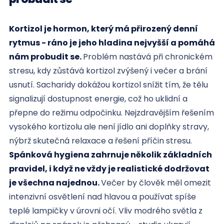
Kortizol je hormon, který má přirozený denní
rytmus - ráno je jeho hladina nejvyšší a pomáhá
nám probudit se.
Problém nastává při chronickém
stresu, kdy zůstává kortizol zvýšený i večer a brání
usnutí. Sacharidy dokážou kortizol snížit tím, že tělu
signalizují dostupnost energie, což ho uklidní a
přepne do režimu odpočinku. Nejzdravějším řešením
vysokého kortizolu ale není jídlo ani doplňky stravy,
nýbrž skutečná relaxace a řešení příčin stresu.
Spánková hygiena zahrnuje několik základních
pravidel, i když ne vždy je realistické dodržovat
je všechna najednou.
Večer by člověk měl omezit
intenzivní osvětlení nad hlavou a používat spíše
teplé lampičky v úrovni očí. Vliv modrého světla z