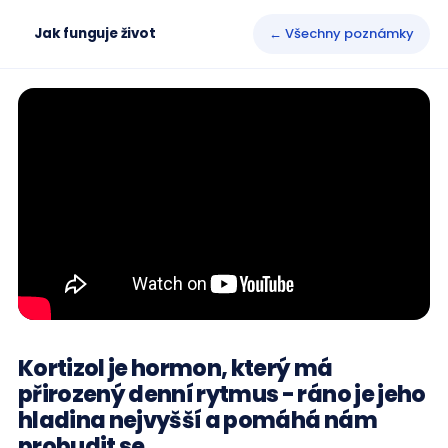
Jak funguje život
← Všechny poznámky
Kortizol je hormon, který má
přirozený denní rytmus - ráno je jeho
hladina nejvyšší a pomáhá nám
probudit se