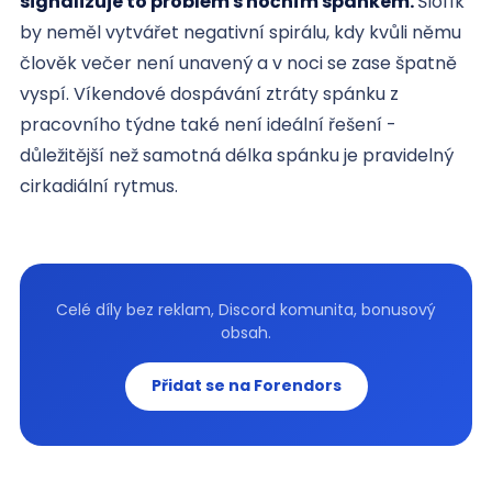
signalizuje to problém s nočním spánkem.
Šlofík
by neměl vytvářet negativní spirálu, kdy kvůli němu
člověk večer není unavený a v noci se zase špatně
vyspí. Víkendové dospávání ztráty spánku z
pracovního týdne také není ideální řešení -
důležitější než samotná délka spánku je pravidelný
cirkadiální rytmus.
Celé díly bez reklam, Discord komunita, bonusový
obsah.
Přidat se na Forendors