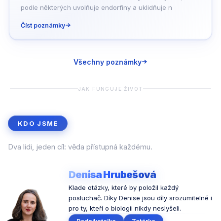
podle některých uvolňuje endorfiny a uklidňuje n
Číst poznámky
Všechny poznámky
JAK FUNGUJE ŽIVOT
KDO JSME
Dva lidi, jeden cíl: věda přístupná každému.
Denisa Hrubešová
Klade otázky, které by položil každý
posluchač. Díky Denise jsou díly srozumitelné i
pro ty, kteří o biologii nikdy neslyšeli.