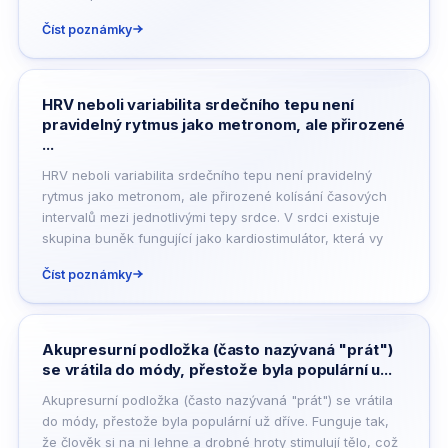
Číst poznámky
HRV neboli variabilita srdečního tepu není
pravidelný rytmus jako metronom, ale přirozené
...
HRV neboli variabilita srdečního tepu není pravidelný
rytmus jako metronom, ale přirozené kolísání časových
intervalů mezi jednotlivými tepy srdce. V srdci existuje
skupina buněk fungující jako kardiostimulátor, která vy
Číst poznámky
Akupresurní podložka (často nazývaná "prát")
se vrátila do módy, přestože byla populární u...
Akupresurní podložka (často nazývaná "prát") se vrátila
do módy, přestože byla populární už dříve. Funguje tak,
že člověk si na ni lehne a drobné hroty stimulují tělo, což