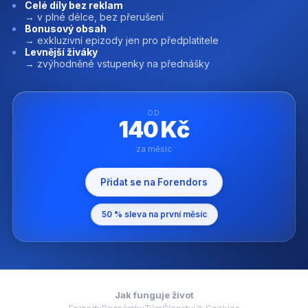
Celé díly bez reklam
→ v plné délce, bez přerušení
Bonusový obsah
→ exkluzivní epizody jen pro předplatitele
Levnější živáky
→ zvýhodněné vstupenky na přednášky
OD
140 Kč
za měsíc
Přidat se na Forendors
50 % sleva na první měsíc
Jak funguje život