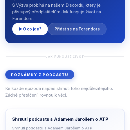
🔒 Výzva probíhá na našem Discordu, který je
přístupný předplatitelům Jak funguje život na
Forendors.
▶ O co jde?
Přidat se na Forendors
JAK FUNGUJE ŽIVOT
POZNÁMKY Z PODCASTU
Ke každé epizodě najdeš shrnutí toho nejdůležitějšího.
Žádné přetáčení, rovnou k věci.
Shrnutí podcastu s Adamem Jarošem o ATP
Shrnutí podcastu s Adamem Jarošem o ATP