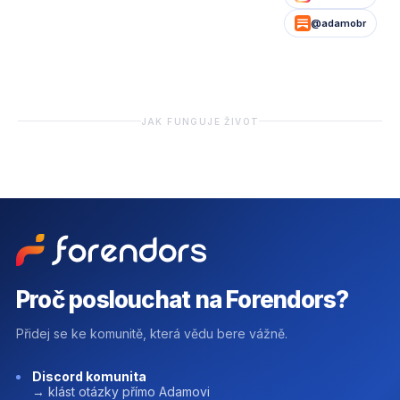
@adamobr
JAK FUNGUJE ŽIVOT
Proč poslouchat na Forendors?
Přidej se ke komunitě, která vědu bere vážně.
Discord komunita
→ klást otázky přímo Adamovi