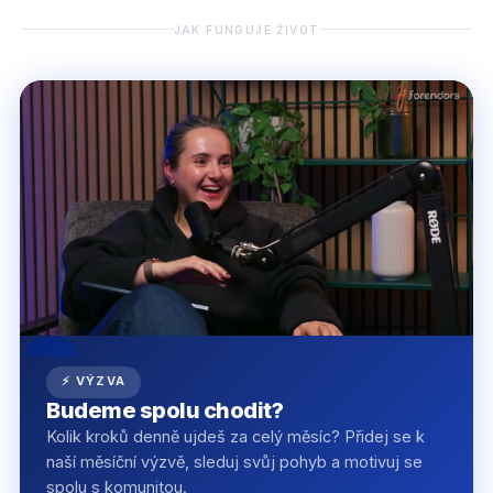
JAK FUNGUJE ŽIVOT
⚡ VÝZVA
Budeme spolu chodit?
Kolik kroků denně ujdeš za celý měsíc? Přidej se k
naší měsíční výzvě, sleduj svůj pohyb a motivuj se
spolu s komunitou.