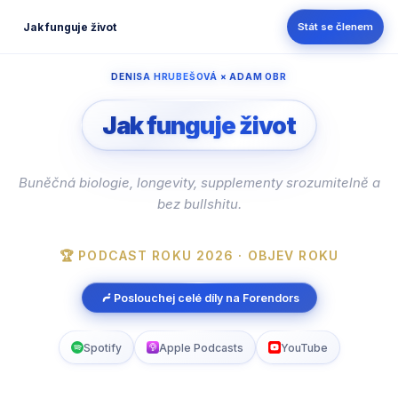
Jak funguje život
Stát se členem
DENISA HRUBEŠOVÁ × ADAM OBR
Jak funguje život
Buněčná biologie, longevity, supplementy srozumitelně a
bez bullshitu.
🏆 PODCAST ROKU 2026 · OBJEV ROKU
Poslouchej celé díly na Forendors
Spotify
Apple Podcasts
YouTube