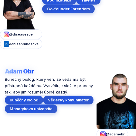
Podnikatelka
Tatérka
Co-founder Forendors
@diseasezoe
denisahrubesova
Adam Obr
Buněčný biolog, který věří, že věda má být
přístupná každému. Vysvětluje složité procesy
tak, aby jim rozuměl úplně každý.
Buněčný biolog
Vědecký komunikátor
Masarykova univerzita
@adamobr